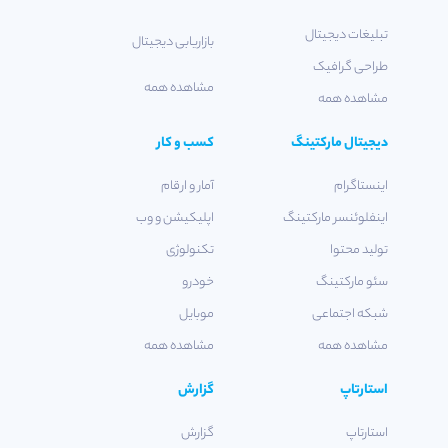
تبلیغات دیجیتال
بازاریابی دیجیتال
طراحی گرافیک
مشاهده همه
مشاهده همه
دیجیتال مارکتینگ
کسب و کار
اینستاگرام
آمار و ارقام
اینفلوئنسر مارکتینگ
اپلیکیشن و وب
تولید محتوا
تکنولوژی
سئو مارکتینگ
خودرو
شبکه اجتماعی
موبایل
مشاهده همه
مشاهده همه
استارتاپ
گزارش
استارتاپ
گزارش