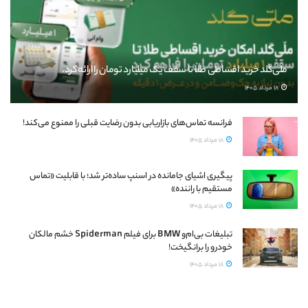
ملی‌گلد خرید اقساطی طلا تا سقف یک میلیارد تومان را ارائه کرد.
18 مرداد 1405
فرانسه تماس‌های بازاریابی بدون رضایت قبلی را ممنوع می‌کند!
18 مرداد 1405
پیگیری اشیای جامانده در اسنپ ساده‌تر شد؛ با قابلیت «تماس
مستقیم با راننده»
18 مرداد 1405
تبلیغات بی‌ام‌و BMW برای فیلم Spiderman خشم مالکان
خودرو را برانگیخت!
18 مرداد 1405