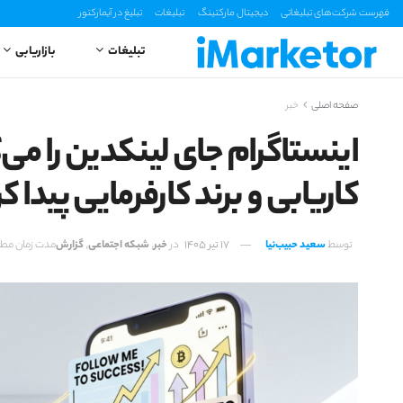
فهرست شرکت‌های تبلیغاتی
دیجیتال مارکتینگ
تبلیغات
تبلیغ در آیمارکتور
تبلیغات
بازاریابی
صفحه اصلی
خبر
کاریابی و برند کارفرمایی پیدا 
توسط
سعید حبیب‌نیا
17 تیر 1405
در
خبر
,
شبکه اجتماعی
,
گزارش
مدت زمان مطالعه: 3