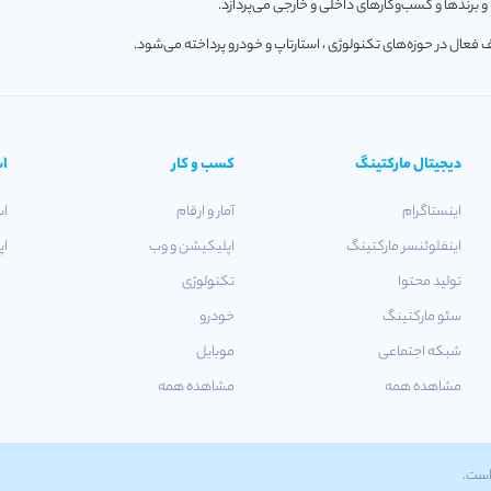
 برندها و کسب‌و‌کارهای داخلی و خارجی می‌پردازد.
دیجیتال مارکتینگ
کسب و کار
اس
اینستاگرام
آمار و ارقام
اس
اینفلوئنسر مارکتینگ
اپلیکیشن و وب
اپ
تولید محتوا
تکنولوژی
سئو مارکتینگ
خودرو
شبکه اجتماعی
موبایل
مشاهده همه
مشاهده همه
 است.