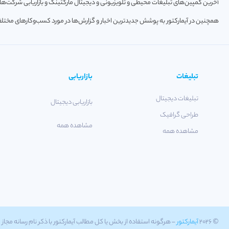
آخرین کمپین‌های تبلیغات محیطی و تلویزیونی و دیجیتال مارکتینگ و بازاریابی شرکت‌ها و
همچنین در آیمارکتور به پوشش جدیدترین اخبار و گزارش‌ها در مورد کسب‌و‎کارهای مختلف فعال در حوزه‌های تکنولوژی ، استارتاپ و خودرو پرداخته می‌شود.
تبلیغات
بازاریابی
تبلیغات دیجیتال
بازاریابی دیجیتال
طراحی گرافیک
مشاهده همه
مشاهده همه
© ۲۰۲۶
آیمارکتور
– هرگونه استفاده از بخش یا کل مطالب آیمارکتور با ذکر نام رسانه مجاز