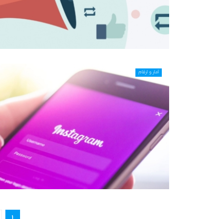
آمار و ارقام
1