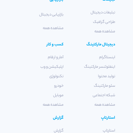
تبلیغات دیجیتال
بازاریابی دیجیتال
طراحی گرافیک
مشاهده همه
مشاهده همه
دیجیتال مارکتینگ
کسب و کار
اینستاگرام
آمار و ارقام
اینفلوئنسر مارکتینگ
اپلیکیشن و وب
تولید محتوا
تکنولوژی
سئو مارکتینگ
خودرو
شبکه اجتماعی
موبایل
مشاهده همه
مشاهده همه
استارتاپ
گزارش
استارتاپ
گزارش