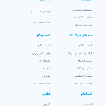
تبلیغات دیجیتال
بازاریابی دیجیتال
طراحی گرافیک
مشاهده همه
مشاهده همه
دیجیتال مارکتینگ
کسب و کار
اینستاگرام
آمار و ارقام
اینفلوئنسر مارکتینگ
اپلیکیشن و وب
تولید محتوا
تکنولوژی
سئو مارکتینگ
خودرو
شبکه اجتماعی
موبایل
مشاهده همه
مشاهده همه
استارتاپ
گزارش
استارتاپ
گزارش