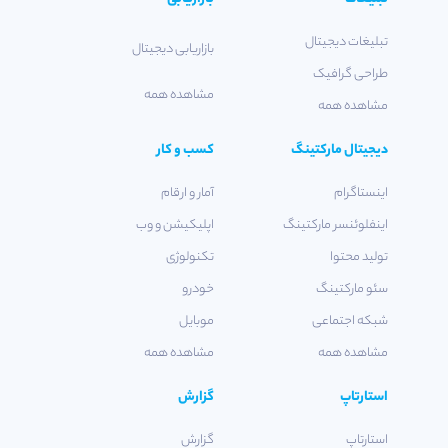
تبلیغات دیجیتال
بازاریابی دیجیتال
طراحی گرافیک
مشاهده همه
مشاهده همه
دیجیتال مارکتینگ
کسب و کار
اینستاگرام
آمار و ارقام
اینفلوئنسر مارکتینگ
اپلیکیشن و وب
تولید محتوا
تکنولوژی
سئو مارکتینگ
خودرو
شبکه اجتماعی
موبایل
مشاهده همه
مشاهده همه
استارتاپ
گزارش
استارتاپ
گزارش