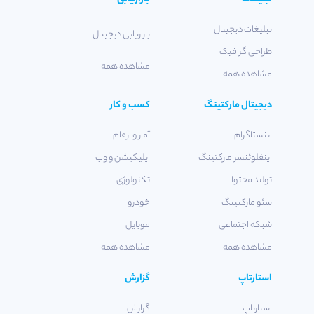
تبلیغات دیجیتال
بازاریابی دیجیتال
طراحی گرافیک
مشاهده همه
مشاهده همه
دیجیتال مارکتینگ
کسب و کار
اینستاگرام
آمار و ارقام
اینفلوئنسر مارکتینگ
اپلیکیشن و وب
تولید محتوا
تکنولوژی
سئو مارکتینگ
خودرو
شبکه اجتماعی
موبایل
مشاهده همه
مشاهده همه
استارتاپ
گزارش
استارتاپ
گزارش