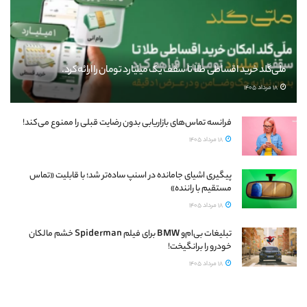
ملی‌گلد خرید اقساطی طلا تا سقف یک میلیارد تومان را ارائه کرد.
18 مرداد 1405
فرانسه تماس‌های بازاریابی بدون رضایت قبلی را ممنوع می‌کند!
18 مرداد 1405
پیگیری اشیای جامانده در اسنپ ساده‌تر شد؛ با قابلیت «تماس
مستقیم با راننده»
18 مرداد 1405
تبلیغات بی‌ام‌و BMW برای فیلم Spiderman خشم مالکان
خودرو را برانگیخت!
18 مرداد 1405