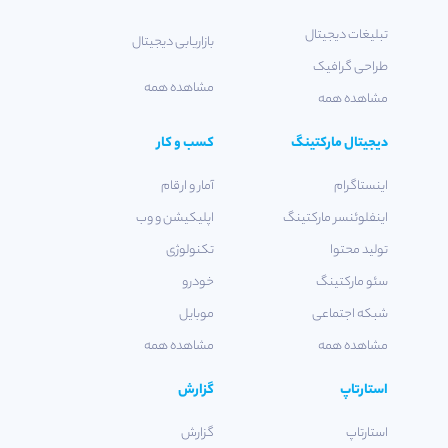
تبلیغات دیجیتال
بازاریابی دیجیتال
طراحی گرافیک
مشاهده همه
مشاهده همه
دیجیتال مارکتینگ
کسب و کار
اینستاگرام
آمار و ارقام
اینفلوئنسر مارکتینگ
اپلیکیشن و وب
تولید محتوا
تکنولوژی
سئو مارکتینگ
خودرو
شبکه اجتماعی
موبایل
مشاهده همه
مشاهده همه
استارتاپ
گزارش
استارتاپ
گزارش