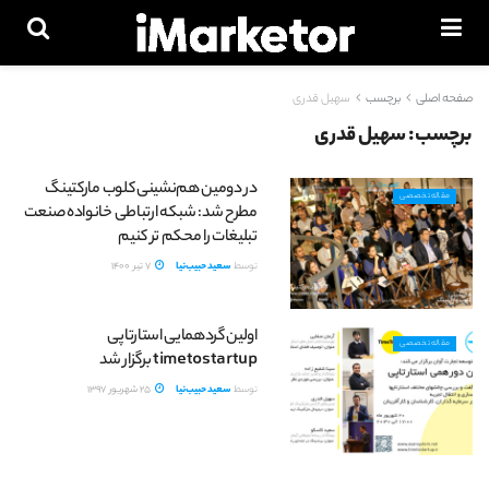
صفحه اصلی
برچسب
سهیل قدری
برچسب:
سهیل قدری
در دومین هم‌نشینی کلوب مارکتینگ
مقاله تخصصی
مطرح شد: شبکه ارتباطی خانواده صنعت
تبلیغات را محکم تر کنیم
توسط
سعید حبیب‌نیا
7 تیر 1400
اولین گردهمایی استارتاپی
مقاله تخصصی
timetostartup برگزار شد
توسط
سعید حبیب‌نیا
25 شهریور 1397