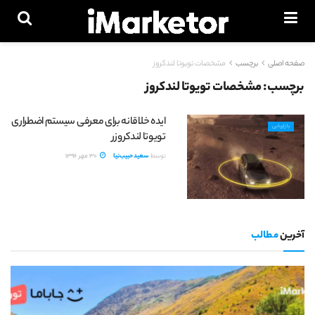
صفحه اصلی
برچسب
مشخصات تویوتا لندکروز
برچسب:
مشخصات تویوتا لندکروز
ایده خلاقانه برای معرفی سیستم اضطراری
بازاریابی
تویوتا لندکروزر
توسط
سعید حبیب‌نیا
30 مهر 1396
آخرین
مطالب