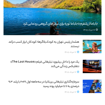
جاباما از پلتفرم «جاباما تور» برای سفرهای گروهی رونمایی کرد
17 مرداد 1405
هشدار پلیس تهران به کودک‌بلاگرها؛ کودکان ابزار کسب درآمد
نیستند
17 مرداد 1405
یک مرد را داخل بیلبورد تبلیغاتی فیلم «The Last House»
نتفلیکس زندگی می‌کند
17 مرداد 1405
سرمایه‌گذاری تبلیغاتی بریتانیا در سه‌ماهه اول ۲۰۲۶ با رشد ۹.۳
درصدی به ۱۱.۷ میلیارد پوند رسید
17 مرداد 1405