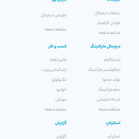
تبلیغات دیجیتال
بازاریابی دیجیتال
طراحی گرافیک
مشاهده همه
مشاهده همه
دیجیتال مارکتینگ
کسب و کار
اینستاگرام
آمار و ارقام
اینفلوئنسر مارکتینگ
اپلیکیشن و وب
تولید محتوا
تکنولوژی
سئو مارکتینگ
خودرو
شبکه اجتماعی
موبایل
مشاهده همه
مشاهده همه
استارتاپ
گزارش
استارتاپ
گزارش