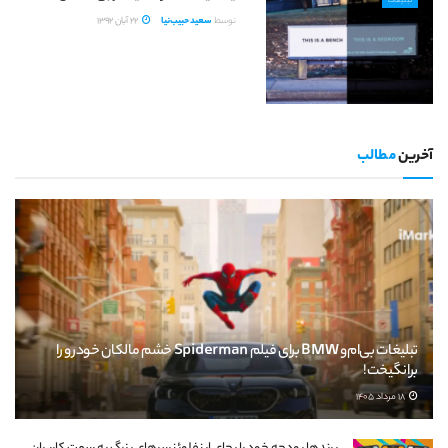
تبلیغات
توسط
سعید حبیب‌نیا
22 آبان 1392
آخرین
مطالب
تبلیغات بی‌ام‌و BMW برای فیلم Spiderman خشم مالکان خودرو را
برانگیخت!
18 مرداد 1405