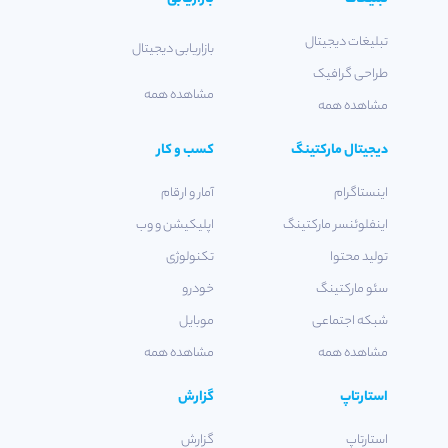
تبلیغات دیجیتال
بازاریابی دیجیتال
طراحی گرافیک
مشاهده همه
مشاهده همه
دیجیتال مارکتینگ
کسب و کار
اینستاگرام
آمار و ارقام
اینفلوئنسر مارکتینگ
اپلیکیشن و وب
تولید محتوا
تکنولوژی
سئو مارکتینگ
خودرو
شبکه اجتماعی
موبایل
مشاهده همه
مشاهده همه
استارتاپ
گزارش
استارتاپ
گزارش