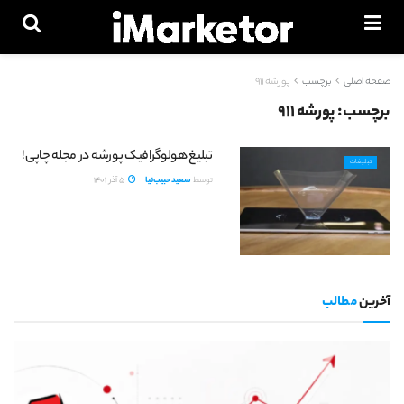
صفحه اصلی
برچسب
پورشه 911
برچسب:
پورشه 911
تبلیغ هولوگرافیک پورشه در مجله چاپی!
تبلیغات
توسط
سعید حبیب‌نیا
5 آذر 1401
آخرین
مطالب