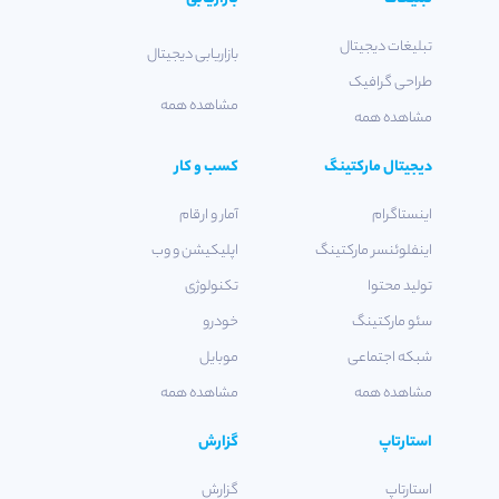
تبلیغات دیجیتال
بازاریابی دیجیتال
طراحی گرافیک
مشاهده همه
مشاهده همه
دیجیتال مارکتینگ
کسب و کار
اینستاگرام
آمار و ارقام
اینفلوئنسر مارکتینگ
اپلیکیشن و وب
تولید محتوا
تکنولوژی
سئو مارکتینگ
خودرو
شبکه اجتماعی
موبایل
مشاهده همه
مشاهده همه
استارتاپ
گزارش
استارتاپ
گزارش