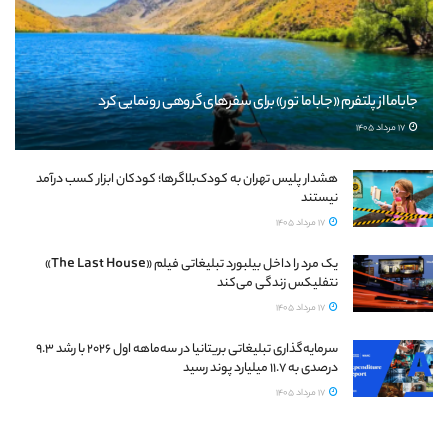
جاباما از پلتفرم «جاباما تور» برای سفرهای گروهی رونمایی کرد
17 مرداد 1405
هشدار پلیس تهران به کودک‌بلاگرها؛ کودکان ابزار کسب درآمد
نیستند
17 مرداد 1405
یک مرد را داخل بیلبورد تبلیغاتی فیلم «The Last House»
نتفلیکس زندگی می‌کند
17 مرداد 1405
سرمایه‌گذاری تبلیغاتی بریتانیا در سه‌ماهه اول ۲۰۲۶ با رشد ۹.۳
درصدی به ۱۱.۷ میلیارد پوند رسید
17 مرداد 1405