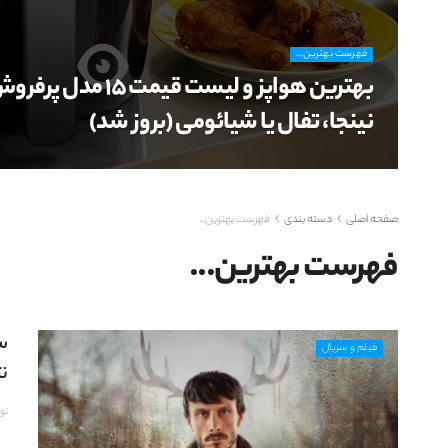
فهرست بهترین...
بهترین هواپز و لیست قی
نینجا، تفال یا شیائومی (بروز شد)
صفحه اصلی
دسته بندی
فهرست بهترین...
فهرست بهترین...
س
فیلم و سریال
ن
تو