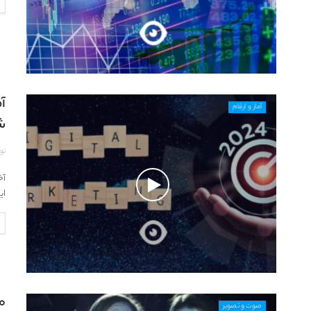
آمار و ارقام
ش
تو
ای
صوت و تصویر