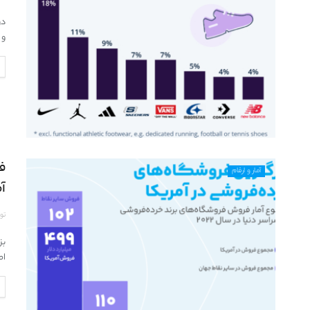
در
و اسنی
ف
آمار و ارقام
آم
تو
اص