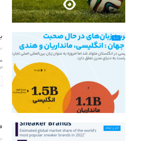
بر
دنیا
تو
هر
اج
م
آمار و ارقام
تو