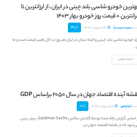
ترین خودرو شاسی بلند چینی در ایران ، از ارزانترین تا
انترین + قیمت روز خودرو بهار 1403
26
سط
سعید حبیب‌نیا
12 اردیبهشت 1403
زار خودرو شاسی بلند چینی و البته سدان در ایران هر روز در حال تغییر قیمت است و ما
..
ادامه مطلب
شه آینده اقتصاد جهان در سال 2050 براساس GDP
0
سط
آیمارکتور
12 اردیبهشت 1403
بر اساس گزارش ارائه شده توسط گلدمن ساکس Goldman Sachs ، پیش بینی
‌شود که در نقشه اقتصاد جهان در...