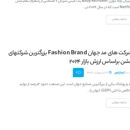
سریال بچه گوزن Baby Reindeer یک مینی سریال 7 قسمتی از پلتفرم نتفلیکس
N است که در سال ۲۰۲۴ در...
ادامه مطلب
شرکت های مد جهان Fashion Brand بزرگترین شرکتهای
ن براساس ارزش بازار 2024
0
سط
آیمارکتور
19 اردیبهشت 1403
مد و پوشاک یکی از بزرگترین صنایع جهان است. این صنعت حدود 2درصد از تولید
الص داخلی (GDP) جهان را...
ادامه مطلب