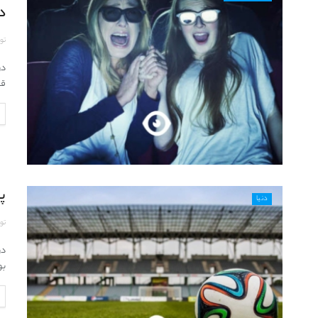
د
تو
قت
پو
دنیا
تو
در
بو