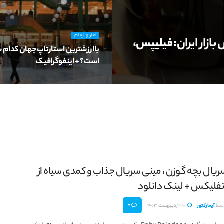
آمار و ارقام
مت 15 مدل پرفروش بازار ایران: فیلیپس،
باارزشترین استارتاپ جهان کدام
است؟ + اینفوگرافیک
ریال بچه گوزن ، مینی سریال جذاب و کمدی سیاه از
تفلیکس + لینک دانلود
0
سط
آیمارکتور
30 اردیبهشت 1403