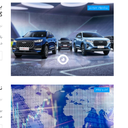
به
پیشنهاد سردبیر
گر
تو
با
در.
نق
آمار و ارقام
تو
می