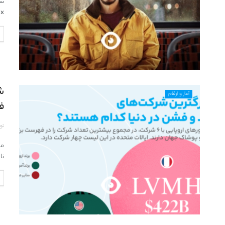
etflix
آمار و ارقام
فش
تو
ناخ