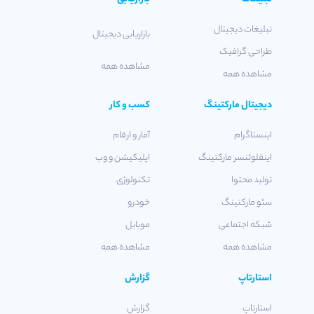
تبلیغات دیجیتال
بازاریابی دیجیتال
طراحی گرافیک
مشاهده همه
مشاهده همه
دیجیتال مارکتینگ
کسب و کار
اینستاگرام
آمار و ارقام
اینفلوئنسر مارکتینگ
اپلیکیشن و وب
تولید محتوا
تکنولوژی
سئو مارکتینگ
خودرو
شبکه اجتماعی
موبایل
مشاهده همه
مشاهده همه
استارتاپ
گزارش
استارتاپ
گزارش