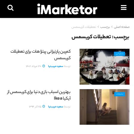
صفحه اصلی
برچسب
تعطیلات کریسمس
برچسب:
تعطیلات کریسمس
کمپین پارتیزانی پیتزا هات برای تعطیلات
بازاریابی
کریسمس
توسط
سعید حبیب‌نیا
30 مرداد 1402
بهترین اسباب بازی دنیا برای کریسمس از
تبلیغات
آیکیا Ikea
توسط
سعید حبیب‌نیا
25 آذر 1394