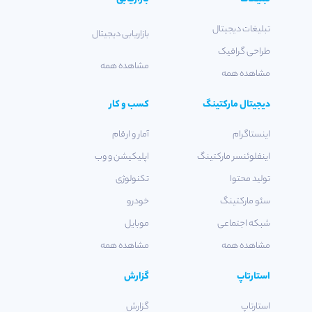
تبلیغات دیجیتال
بازاریابی دیجیتال
طراحی گرافیک
مشاهده همه
مشاهده همه
دیجیتال مارکتینگ
کسب و کار
اینستاگرام
آمار و ارقام
اینفلوئنسر مارکتینگ
اپلیکیشن و وب
تولید محتوا
تکنولوژی
سئو مارکتینگ
خودرو
شبکه اجتماعی
موبایل
مشاهده همه
مشاهده همه
استارتاپ
گزارش
استارتاپ
گزارش