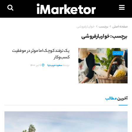
صفحه اصلی
برچسب
خواربارفروشی
برچسب:
خواربارفروشی
یک ترفند کوچک اما موثر در موفقیت
بازاریابی
کسب‌و‌کار
توسط
سعید حبیب‌نیا
9 تیر 1400
آخرین
مطالب