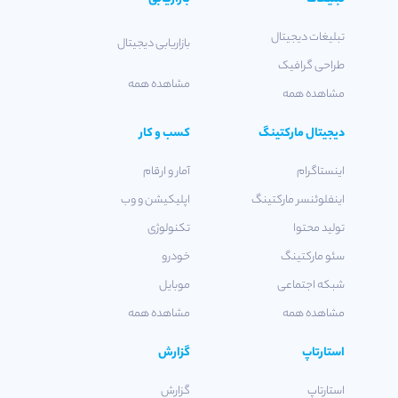
تبلیغات دیجیتال
بازاریابی دیجیتال
طراحی گرافیک
مشاهده همه
مشاهده همه
دیجیتال مارکتینگ
کسب و کار
اینستاگرام
آمار و ارقام
اینفلوئنسر مارکتینگ
اپلیکیشن و وب
تولید محتوا
تکنولوژی
سئو مارکتینگ
خودرو
شبکه اجتماعی
موبایل
مشاهده همه
مشاهده همه
استارتاپ
گزارش
استارتاپ
گزارش