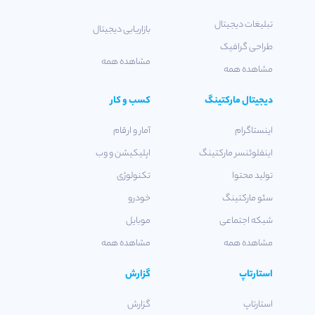
تبلیغات دیجیتال
بازاریابی دیجیتال
طراحی گرافیک
مشاهده همه
مشاهده همه
دیجیتال مارکتینگ
کسب و کار
اینستاگرام
آمار و ارقام
اینفلوئنسر مارکتینگ
اپلیکیشن و وب
تولید محتوا
تکنولوژی
سئو مارکتینگ
خودرو
شبکه اجتماعی
موبایل
مشاهده همه
مشاهده همه
استارتاپ
گزارش
استارتاپ
گزارش