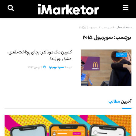
صفحه اصلی
برچسب
سوپربول 2015
برچسب:
سوپربول 2015
کمپین مک دونالدز : بجای پرداخت نقدی،
بازاریابی
عشق بورزید!
توسط
سعید حبیب‌نیا
11 بهمن 1393
آخرین
مطالب