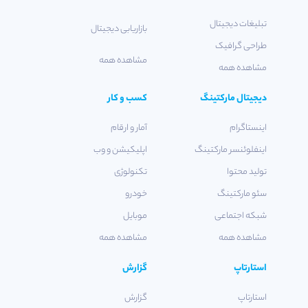
تبلیغات دیجیتال
بازاریابی دیجیتال
طراحی گرافیک
مشاهده همه
مشاهده همه
دیجیتال مارکتینگ
کسب و کار
اینستاگرام
آمار و ارقام
اینفلوئنسر مارکتینگ
اپلیکیشن و وب
تولید محتوا
تکنولوژی
سئو مارکتینگ
خودرو
شبکه اجتماعی
موبایل
مشاهده همه
مشاهده همه
استارتاپ
گزارش
استارتاپ
گزارش