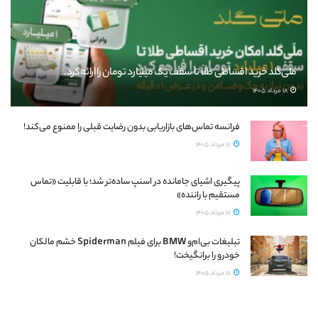
ملی‌گلد خرید اقساطی طلا تا سقف یک میلیارد تومان را ارائه کرد.
18 مرداد 1405
فرانسه تماس‌های بازاریابی بدون رضایت قبلی را ممنوع می‌کند!
18 مرداد 1405
پیگیری اشیای جامانده در اسنپ ساده‌تر شد؛ با قابلیت «تماس
مستقیم با راننده»
18 مرداد 1405
تبلیغات بی‌ام‌و BMW برای فیلم Spiderman خشم مالکان
خودرو را برانگیخت!
18 مرداد 1405