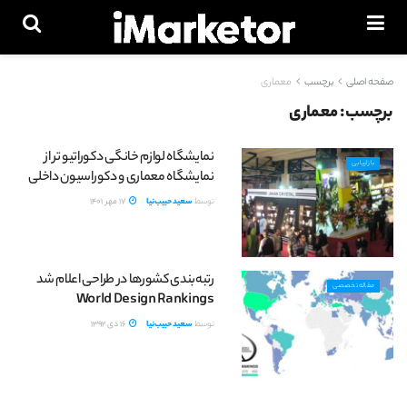
صفحه اصلی
برچسب
معماری
برچسب:
معماری
نمایشگاه لوازم خانگی دکوراتیو تر از
بازاریابی
نمایشگاه معماری و دکوراسیون داخلی
توسط
سعید حبیب‌نیا
17 مهر 1401
رتبه‌بندی کشورها در طراحی اعلام شد
مقاله تخصصی
World Design Rankings
توسط
سعید حبیب‌نیا
16 دی 1392