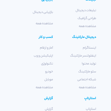
تبلیغات دیجیتال
بازاریابی دیجیتال
طراحی گرافیک
مشاهده همه
مشاهده همه
دیجیتال مارکتینگ
کسب و کار
اینستاگرام
آمار و ارقام
اینفلوئنسر مارکتینگ
اپلیکیشن و وب
تولید محتوا
تکنولوژی
سئو مارکتینگ
خودرو
شبکه اجتماعی
موبایل
مشاهده همه
مشاهده همه
استارتاپ
گزارش
استارتاپ
گزارش