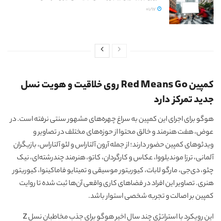
01/17
کمپین Red Means Go روی خلاقیت و هویت نسل
جدید تمرکز دارد
هوگو برای اجرای این کمپین به سراغ چهره‌های مشهور سنتی نرفته است. در
عوض، هفت هنرمند و خالق محتوا از حوزه‌های مختلف در تصاویر و
ویدئوهای کمپین حضور دارند؛ از جمله آرون آلتاراس و لئو آلتاراس، بازیگران
آلمانی، ترزا موندیلووا، عکاس و کارگردان، کاتو، هنرمند چندرشته‌ای، نیک
چئو، دی‌جی، مارگو لابات، کیوریتور موسیقی و تمیتایو فاماکینوا، کیوریتور
هنری. تصاویر این افراد در فضاهای کاری واقعی آن‌ها ثبت شده تا روایت
کمپین بر اصالت و تجربه شخصی استوار باشد.
این رویکرد با استراتژی چند سال اخیر هوگو برای جذب مخاطبان نسل Z