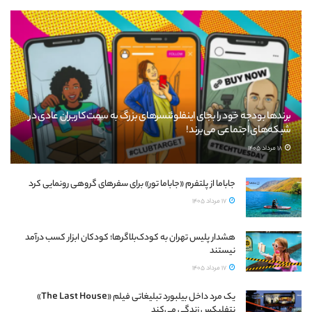
برندها بودجه خود را بجای اینفلوئنسرهای بزرگ به سمت کاربران عادی در
شبکه‌های اجتماعی می‌برند!
18 مرداد 1405
جاباما از پلتفرم «جاباما تور» برای سفرهای گروهی رونمایی کرد
17 مرداد 1405
هشدار پلیس تهران به کودک‌بلاگرها؛ کودکان ابزار کسب درآمد
نیستند
17 مرداد 1405
یک مرد داخل بیلبورد تبلیغاتی فیلم «The Last House»
نتفلیکس زندگی می‌کند