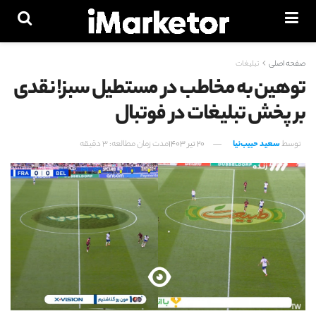
صفحه اصلی
تبلیغات
توهین به مخاطب در مستطیل سبز! نقدی
بر پخش تبلیغات در فوتبال
توسط
سعید حبیب‌نیا
20 تیر 1403
مدت زمان مطالعه: 3 دقیقه