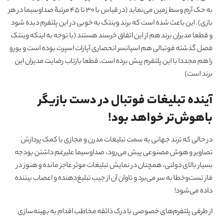
به حک آرم وسط زمین می‌نماید (در قیاس با 30 تا 45 مرتبۀ صداوسیما در هر
بازی). این باعث شده است که برند وینتک به خوبی در این پلتفرم دیده شود
و قطعا مدیران برند هم از این اتفاق خرسند هستند (با توجه به اینکه وینتک
فصل گذشته فوتبالی هم اسپانسر انحصاری آپارات اسپرت بوده است و یورو
را هم مجددا با این پلتفرم پیش برده است، قطعا بازتاب رضایت مدیران این
برند است)
آینده تبلیغات فوتبال در دست بازیگر
باهوش‌تر خواهد بود!
در حالی که ترند جهانی به سمت تبلیغات مدرن و مجازی با کمک پردازش
تصاویر و هوش مصنوعی پیش می‌رود، صداوسیما علیرغم داشتن بودجه
بسیار بالای دولتی، همچنان در نمایش تبلیغات موثر عاجز مانده و هنوز در
فاز تست‌‌و‌خطا به سر می‌برد و تاوان آن از جیب تبلیغ‌دهنده و اعصاب بیننده
داده می‌شود!
از طرفی پلتفرم‌های خصوصی با درک ذائقه مخاطب اقدام به بهینه‌سازی