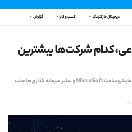
دیجیتال مارکتینگ
کسب و کار
گزارش
ی، کدام شرکت‌ها بیشترین
OpenAI توانسته حدود 14 میلیارد دلار از طریق شراکت با مایکروسافت MicroSoft و سایر سرمایه گذاری‌ها جذب