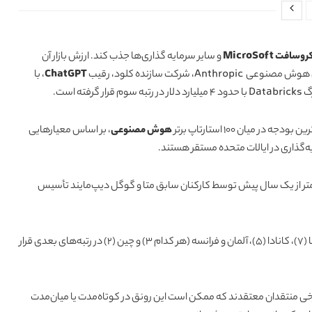
سافت MicroSoft
و سایر سرمایه گذاری‌ها جذب کند. ارزش بازار آن
ChatGPT
، با
ان 100 استارتاپ برتر
هوش مصنوعی
، بر اساس معیارهایی
‌گذاری در ایالات متحده مستقر هستند.
ارتاپ فرانسوی است که کمتر از یک سال پیش توسط کارکنان سابق متا و گوگل دیپ‌مایند تأسیس
در مجموع، 69 شرکت از 100 استارتاپ برتر در ایالات متحده قرار دارند. بریتانیا (7)، کانادا (5)، آلمان و فرانسه (هر کدام 3) و چین (2) در رتبه‌های بعدی قرار
برخی منتقدان معتقدند که ممکن است این رونق در کوتاه‌مدت یا میان‌مدت