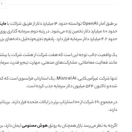
بر طبق آمار، OpenAI توانسته حدود 14 میلیارد دلار از طریق شراکت با
مایکرو
حدود 80 میلیارد دلار تخمین زده می‌شود. در رتبه دوم سرمایه گذاری روی هوش مصنوعی Anthropic، شرکت سازنده کلود، رقیب
حدود 4.2 میلیارد دلار سرمایه قرار دارد. پلتفرم تجزیه‌وتحلیل داده‌های بزرگ Databricks با حدود 4 میلیارد دلار در رتبه سوم قرار گرفته است.
یک واقعیت جالب توجه این است که هفت شرکت از هشت شرکت با بیشترین بودجه در می
مانند فعالیت معاملاتی، مشارکت‌های صنعتی، مهارت تیم و قدرت سرمایه
تنها شرکت غیراَمریکایی، Mistral AI، یک است
شده و تاکنون 544 میلیون دلار سرمایه جذب کرده است.
دارند.
اگرچه به نظر می‌رسد بازار همچنان به رونق
هوش مصنوعی
ایمان دارد، 