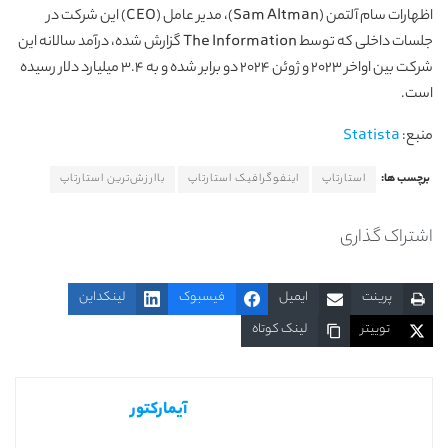
اظهارات سام آلتمن (Sam Altman)، مدیر عامل (CEO) این شرکت در
جلسات داخلی که توسط The Information گزارش شده، درآمد سالانه این
شرکت بین اواخر ۲۰۲۳ و ژوئن ۲۰۲۴ دو برابر شده و به ۳.۴ میلیارد دلار رسیده
است.
منبع:
Statista
برچسب ها:
استارتاپ
اینفوگرافیک استارتاپ
باارزش‌ترین استارتاپ‌
اشتراک گذاری
پرینت
ایمیل
فیسبوک
لینکداین
توییتر
لینک کوتاه
آیمارکتور