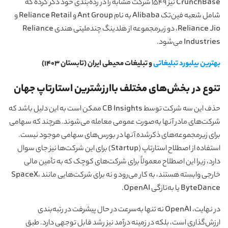
CrunchBase نیز ۱۵۴۹ شرکت مشابه را در رده‌بندی خود ذکر کرده که
شامل شعبه فین‌تک Alibaba به نام Ant Group و Reliance Retail و
Reliance Jio، دو زیرمجموعه از هلدینگ چندملیتی هندی Reliance
Industries می‌شود.
بهترین بیلبورد تبلیغاتی
و تبلیغات محیطی ایران (تابستان ۱۴۰۳)
تنوع در بخش‌های مختلف باارزشترین استارتاپ‌ جهان
حذف این سه شرکت توسط CB Insights ممکن است به این دلیل باشد که
شرکت‌های مادر آنها به‌صورت عمومی معامله می‌شوند. هرچند که سهامی
برای زیرمجموعه‌های ذکرشده آنها در بورس‌های سهامی موجود نیست.
استفاده از اصطلاح استارتاپ (Startup) برای این شرکت‌ها نیز جای سوال
دارد، زیرا این اصطلاح معمولاً برای شرکت‌های کوچک که به تأمین مالی
خارجی وابسته هستند، به کار می‌رود و نه برای شرکت‌هایی مانند SpaceX،
ByteDance یا به‌تازگی OpenAI.
در نهایت، OpenAI نه تنها به‌سرعت در حال پیشرفت در رتبه‌بندی
ارزش‌گذاری است، بلکه در زمینه درآمد نیز رشد قابل توجهی دارد. طبق