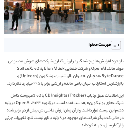
فهرست محتوا
با وجود افزایش‌های چشمگیر در ارزش‌گذاری شرکت‌های هوش مصنوعی
مولد مانند OpenAI و شرکت فضایی Elon Musk به نام SpaceX،
ByteDance همچنان به‌عنوان باارزشترین یونیکورن (Unicorn) و
باارزشترین استارتاپ‌ جهان باقی مانده و ارزشی برابر با ۲۲۵ میلیارد دلار دارد.
این اطلاعات طبق ردیاب (Tracker) CB Insights با نام «فهرست کامل
شرکت‌های یونیکورن» به‌دست آمده است. در ژانویه ۲۰۲۴، OpenAI در رتبه
دهم این لیست قرار داشت و از آن زمان ارزش داخلی‌اش بیش از دو برابر شده،
در حالی که دیگر شرکت‌های موجود در ۸ رتبه بالای لیست تنها تغییرات جزئی
را از آغاز سال تجربه کرده‌اند.