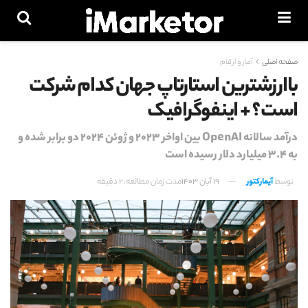
صفحه اصلی
آمار و ارقام
باارزشترین استارتاپ جهان کدام شرکت
است؟ + اینفوگرافیک
درآمد سالانه OpenAI بین اواخر ۲۰۲۳ و ژوئن ۲۰۲۴ دو برابر شده و
به ۳.۴ میلیارد دلار رسیده است
توسط
آیمارکتور
19 آبان 1403
مدت زمان مطالعه: 2 دقیقه