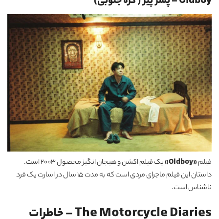
Oldboy – پسر پیر ( کره جنوبی)
فیلم
«Oldboy»
یک فیلم اکشن و هیجان انگیز محصول 2003 است.
داستان این فیلم ماجرای مردی است که به مدت 15 سال در اسارت یک فرد
ناشناس است.
The Motorcycle Diaries – خاطرات