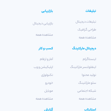
تبلیغات
بازاریابی
تبلیغات دیجیتال
بازاریابی دیجیتال
طراحی گرافیک
مشاهده همه
مشاهده همه
دیجیتال مارکتینگ
کسب و کار
اینستاگرام
آمار و ارقام
اینفلوئنسر مارکتینگ
اپلیکیشن و وب
تولید محتوا
تکنولوژی
سئو مارکتینگ
خودرو
شبکه اجتماعی
موبایل
مشاهده همه
مشاهده همه
استارتاپ
گزارش