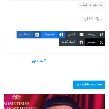
بازاریابی در گوگل
اشتراک گذاری
پرینت
ایمیل
فیسبوک
لینکداین
توییتر
لینک کوتاه
آیمارکتور
مطالب
پیشنهادی