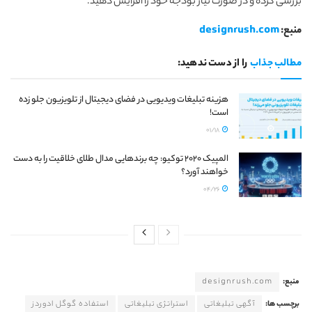
بررسی کرده و در صورت نیاز بودجه خود را افزایش دهید.
منبع:
designrush.com
مطالب جذاب
را از دست ندهید:
هزینه تبلیغات ویدیویی در فضای دیجیتال از تلویزیون جلو زده
است!
01/18
المپیک 2020 توکیو: چه برند‌هایی مدال طلای خلاقیت را به دست
خواهند آورد؟
04/26
منبع:
designrush.com
برچسب ها:
آگهی تبلیغاتی
استراتژی تبلیغاتی
استفاده گوگل ادوردز