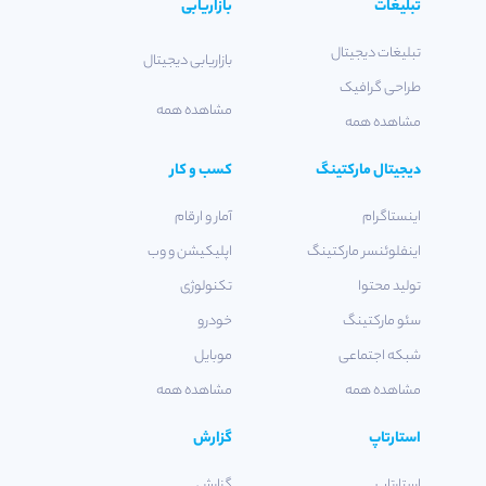
تبلیغات
بازاریابی
تبلیغات دیجیتال
بازاریابی دیجیتال
طراحی گرافیک
مشاهده همه
مشاهده همه
دیجیتال مارکتینگ
کسب و کار
اینستاگرام
آمار و ارقام
اینفلوئنسر مارکتینگ
اپلیکیشن و وب
تولید محتوا
تکنولوژی
سئو مارکتینگ
خودرو
شبکه اجتماعی
موبایل
مشاهده همه
مشاهده همه
استارتاپ
گزارش
استارتاپ
گزارش